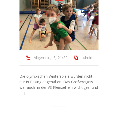
---- Schulartikel I Schulhefte
---- Stundenpläne
-- Hausordnung
Aktuelles I Formulare
-- Aktuelle Informationen
Allgemein
,
SJ 21/22
admin
-- Fundstücke
Termine
Die olympischen Winterspiele wurden nicht
nur in Peking abgehalten. Das Großereignis
Wichtiges A - Z
war auch in der VS Kleinzell ein wichtiges und
[…]
GTS
-- Information