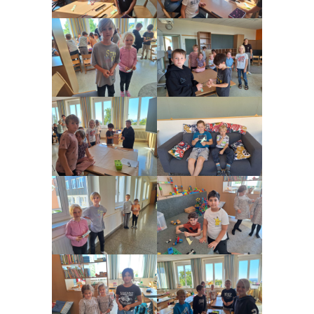
-- Lerneinheit I “Hausübungsstunde”
-- Speiseplan
Beiträge
-- 2024/2025
-- 2023/2024
Schülereinschreibung
-- Schülereinschreibung
-- Schulanfänger:innen Informationen
Daten
-- Kontakt I Impressum
-- Datenschutz