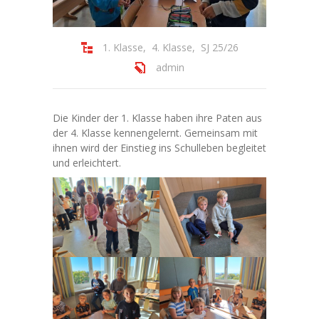
---- Schulartikel I Schulhefte
1. Klasse
,
4. Klasse
,
SJ 25/26
---- Stundenpläne
admin
-- Hausordnung
Aktuelles I Formulare
Die Kinder der 1. Klasse haben ihre Paten aus
der 4. Klasse kennengelernt. Gemeinsam mit
-- Aktuelle Informationen
ihnen wird der Einstieg ins Schulleben begleitet
und erleichtert.
-- Fundstücke
Termine
Wichtiges A - Z
GTS
-- Information