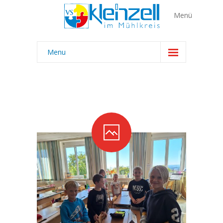
Menu
Home
Über uns
-- Team
---- Lehrer:innen
---- Ganztagesschule I GTS
---- Frühaufsicht I Reinigung
---- Bewegungscoach I ASVÖ
-- Klassen