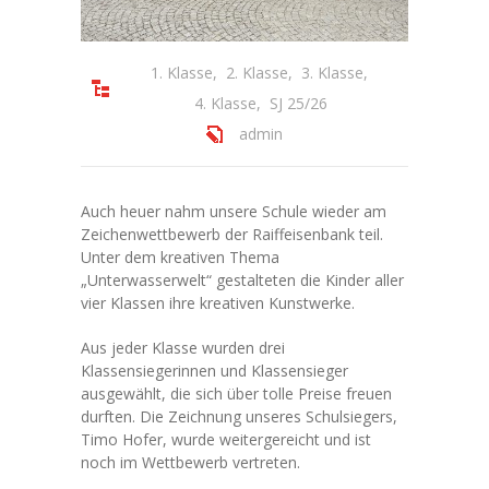
---- Schulartikel I Schulhefte
1. Klasse
,
2. Klasse
,
3. Klasse
,
---- Stundenpläne
4. Klasse
,
SJ 25/26
-- Hausordnung
admin
Aktuelles I Formulare
Auch heuer nahm unsere Schule wieder am
-- Aktuelle Informationen
Zeichenwettbewerb der Raiffeisenbank teil.
Unter dem kreativen Thema
-- Fundstücke
„Unterwasserwelt“ gestalteten die Kinder aller
vier Klassen ihre kreativen Kunstwerke.
Termine
Aus jeder Klasse wurden drei
Wichtiges A - Z
Klassensiegerinnen und Klassensieger
ausgewählt, die sich über tolle Preise freuen
GTS
durften. Die Zeichnung unseres Schulsiegers,
Timo Hofer, wurde weitergereicht und ist
-- Information
noch im Wettbewerb vertreten.