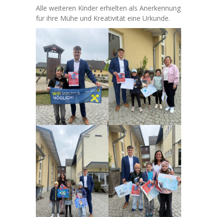
-- Lerneinheit I “Hausübungsstunde”
Alle weiteren Kinder erhielten als Anerkennung
für ihre Mühe und Kreativität eine Urkunde.
-- Speiseplan
Beiträge
-- 2024/2025
-- 2023/2024
Schülereinschreibung
-- Schülereinschreibung
-- Schulanfänger:innen Informationen
Daten
-- Kontakt I Impressum
-- Datenschutz