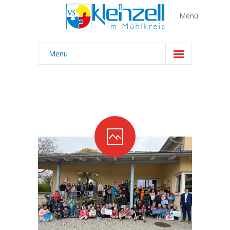
Menu
Home
Über uns
-- Team
---- Lehrer:innen
---- Ganztagesschule I GTS
---- Frühaufsicht I Reinigung
---- Bewegungscoach I ASVÖ
-- Klassen